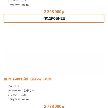
1.5
санузел:
есть
3 398 000
р
ПОДРОБНЕЕ
ДОМ А-ФРЕЙМ КДА-57 6Х9М
кв.м
57
размеры:
м
6x9,5
этажей:
1.5
санузел:
есть
2 778 000
р