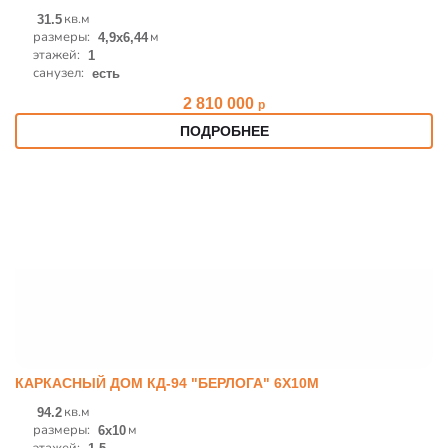
кв.м
31.5
размеры:
м
4,9х6,44
этажей:
1
санузел:
есть
2 810 000
р
ПОДРОБНЕЕ
КАРКАСНЫЙ ДОМ КД-94 "БЕРЛОГА" 6Х10М
кв.м
94.2
размеры:
м
6x10
этажей: