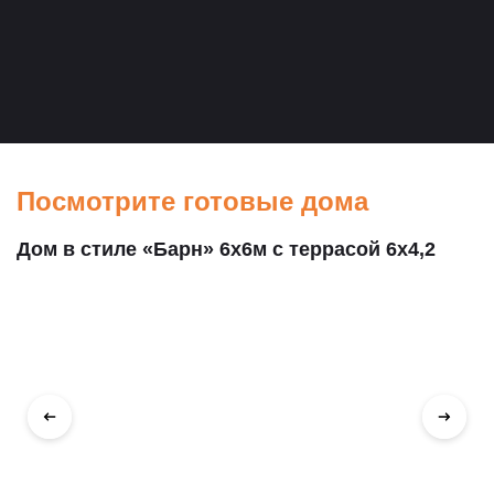
Посмотрите готовые дома
П
Дом в стиле «Барн» 6х6м с террасой 6х4,2
Д